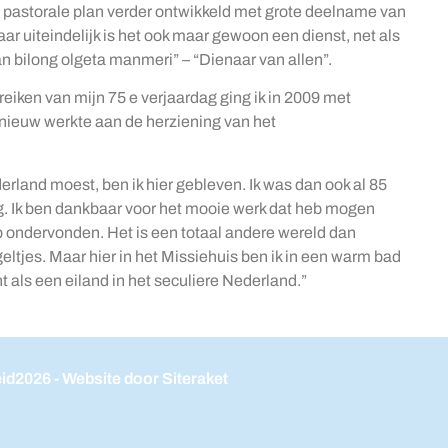
 pastorale plan verder ontwikkeld met grote deelname van
maar uiteindelijk is het ook maar gewoon een dienst, net als
n bilong olgeta manmeri” – “Dienaar van allen”.
eiken van mijn 75 e verjaardag ging ik in 2009 met
pnieuw werkte aan de herziening van het
erland moest, ben ik hier gebleven. Ik was dan ook al 85
g. Ik ben dankbaar voor het mooie werk dat heb mogen
 ondervonden. Het is een totaal andere wereld dan
eltjes. Maar hier in het Missiehuis ben ik in een warm bad
t als een eiland in het seculiere Nederland.”
eid
2026 - Website door Siteraket