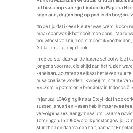
Henk te Maarssen wilde als kind al missiona
tot bisschop van zijn bisdom in Papoea Nieuw 
kapelaan, dagenlang op pad in de bergen, 
“In de tijd dat ik een kleuter was, werd ik do
maar daar was ik het nooit mee eens. ‘Maze wel, 
trouwfeest van mijn oom moest ik voorbidden,
Artikelen al uit mijn hoofd.
In de eerste klas van de lagere school wilde ik
jongens voor me, die altijd aan het ruziën wa
kapelaan. Zo zaten ze elkaar het leven zuur te 
missionaris te worden. Ik vroeg mijn tante van
SVD’ers, 5 paters en 3 broeders’ in Indonesië, 
In januari 1946 ging ik naar Steyl, dat in de o
Tussen januari en Pasen heb ik maar twee kee
vervolgens zes jaar gymnasium. Daarna noviciaat
Teteringen. In 1960 werd ik priester gewijd. Om
München en daarna een half jaar naar Engeland 