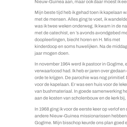
Nieuw-Guinea aan, maar ook daar moest ik eer
Mijn beste tijd heb ik gehad toen ik kapelaan 
met de mensen. Alles ging te voet, ik wandelde
was ik twee weken onderweg. Ik kwam in de na
met de catechist, en ’s avonds avondgebed me
doopleerlingen, biecht horen en H. Mis met
kinderdoop en soms huwelijken. Na de middag t
jaar mogen doen.
In november 1964 werd ik pastoor in Goglme, e
verwaarloosd had. Ik heb er jaren over gedaan 
orde te krijgen. De parochie was nog primitief
voor de kapelaan. Er was een huis voor de lek
van bushmateriaal. In goede samenwerking 
aan de kosten van scholenbouw en de kerk bij,
In 1968 ging ik voor de eerste keer op verlof 
andere Nieuw-Guinea missionarissen hebben we
Goglme. Mijn bisschop keurde ons plan goed e