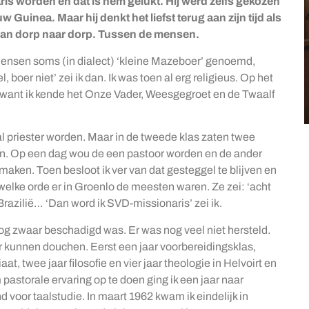
ris worden en dat is hem gelukt. Hij werd zelfs gekozen
Guinea. Maar hij denkt het liefst terug aan zijn tijd als
van dorp naar dorp. Tussen de mensen.
or mensen soms (in dialect) ‘kleine Mazeboer’ genoemd,
boer niet’ zei ik dan. Ik was toen al erg religieus. Op het
 want ik kende het Onze Vader, Weesgegroet en de Twaalf
 al priester worden. Maar in de tweede klas zaten twee
ren. Op een dag wou de een pastoor worden en de ander
maken. Toen besloot ik ver van dat gesteggel te blijven en
 welke orde er in Groenlo de meesten waren. Ze zei: ‘acht
Brazilië… ‘Dan word ik SVD-missionaris’ zei ik.
orlog zwaar beschadigd was. Er was nog veel niet hersteld.
r kunnen douchen. Eerst een jaar voorbereidingsklas,
, twee jaar filosofie en vier jaar theologie in Helvoirt en
 pastorale ervaring op te doen ging ik een jaar naar
voor taalstudie. In maart 1962 kwam ik eindelijk in