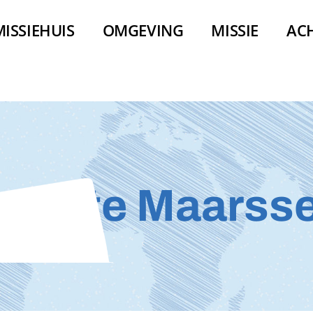
MISSIEHUIS
OMGEVING
MISSIE
AC
enk te Maarss