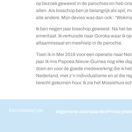
op bezoek geweest in de parochies en heb ons
allen. Als bisschop ben je belangrijk als spil, 
alle andere. Mijn devies was dan ook : “Wokma
Ik ben negen jaar bisschop geweest. Na het ber
emeritaat. Ik verhuisde naar Goroka waar ik o
altaarmissaal en meehielp in de parochie.
Toen ik in Mei 2019 voor een operatie naar Ned
jaar. Ik mis Papoea Nieuw-Guinea nog elke da
doen en voor de goede medewerking die ik heb
Nederland, met z’n individualisme en al die reg
terecht gekomen hoor. Ik zie het Missiehuis ech
Een initiatief van
Algemene voorwaarden
Privacybel