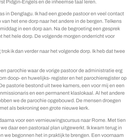
st Pidgin-Engels en de inheemse taal leren.
was in Denglagu. Ik had een goede pastoor en veel contact
 van het ene dorp naar het andere in de bergen. Telkens
middag in een dorp aan. Na de begroeting een gesprek
t het hele dorp. De volgende morgen onderricht voor
rok ik dan verder naar het volgende dorp. Ik heb dat twee
en parochie waar de vorige pastoor de administratie erg
om doop- en huwelijks- register en het parochieregister op
. De pastorie bestond uit twee kamers, een voor mij en een
enmissionaris en een permanent klaslokaal. Al het andere
hebben we de parochie opgebouwd. De mensen droegen
 met als bekroning een grote nieuwe kerk.
en daarna voor een vernieuwingscursus naar Rome. Met tien
 daar een pastoraal plan uitgewerkt. Ik kwam terug in
n we begonnen het in praktijk te brengen. Een voornaam