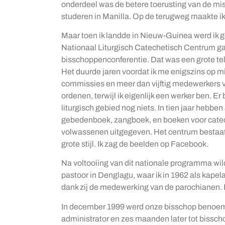
onderdeel was de betere toerusting van de mis
studeren in Manilla. Op de terugweg maakte ik
Maar toen ik landde in Nieuw-Guinea werd ik 
Nationaal Liturgisch Catechetisch Centrum 
bisschoppenconferentie. Dat was een grote te
Het duurde jaren voordat ik me enigszins op m
commissies en meer dan vijftig medewerkers ve
ordenen, terwijl ik eigenlijk een werker ben. 
liturgisch gebied nog niets. In tien jaar hebben
gebedenboek, zangboek, en boeken voor catec
volwassenen uitgegeven. Het centrum bestaat no
grote stijl. Ik zag de beelden op Facebook.
Na voltooiing van dit nationale programma wild
pastoor in Denglagu, waar ik in 1962 als kape
dank zij de medewerking van de parochianen. I
In december 1999 werd onze bisschop benoemd
administrator en zes maanden later tot bissc