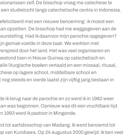
sionarissen zelf. De bisschop vroeg me catechese te
 een studietocht langs catechetische centra in Indonesia.
gefeliciteerd met een nieuwe benoeming: ik moest een
gaan opzetten. De bisschop had me weggegeven aan de
leurstelling. Had ik daarvoor mijn parochie opgegeven?
ijn gemak voelde in deze taak. We werkten met
rspreid door het land. Het was veel organiseren en
Er bestond toen in Nieuw Guinea op catechetisch en
 alle liturgische boeken vertaald en een missaal, rituaal,
hese op lagere school, middelbare school en
g steeds en vierde laatst zijn vijftig jarig bestaan in
e ik terug naar de parochie en zo werd ik in 1982 weer
laan was begonnen. Opnieuw was dit een vruchtbare tijd
n 1993 werd ik pastoor in Mingende.
 tot aartsbisschop van Madang. Ik werd benoemd tot
hop van Kundiawa. Op 24 augustus 2000 gewijd. Ik ben veel