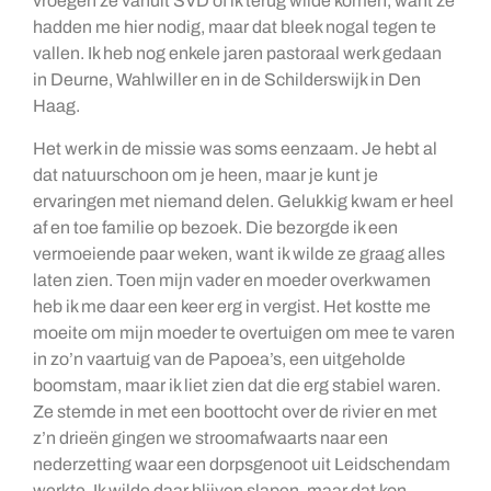
vroegen ze vanuit SVD of ik terug wilde komen, want ze
hadden me hier nodig, maar dat bleek nogal tegen te
vallen. Ik heb nog enkele jaren pastoraal werk gedaan
in Deurne, Wahlwiller en in de Schilderswijk in Den
Haag.
Het werk in de missie was soms eenzaam. Je hebt al
dat natuurschoon om je heen, maar je kunt je
ervaringen met niemand delen. Gelukkig kwam er heel
af en toe familie op bezoek. Die bezorgde ik een
vermoeiende paar weken, want ik wilde ze graag alles
laten zien. Toen mijn vader en moeder overkwamen
heb ik me daar een keer erg in vergist. Het kostte me
moeite om mijn moeder te overtuigen om mee te varen
in zo’n vaartuig van de Papoea’s, een uitgeholde
boomstam, maar ik liet zien dat die erg stabiel waren.
Ze stemde in met een boottocht over de rivier en met
z’n drieën gingen we stroomafwaarts naar een
nederzetting waar een dorpsgenoot uit Leidschendam
werkte. Ik wilde daar blijven slapen, maar dat kon