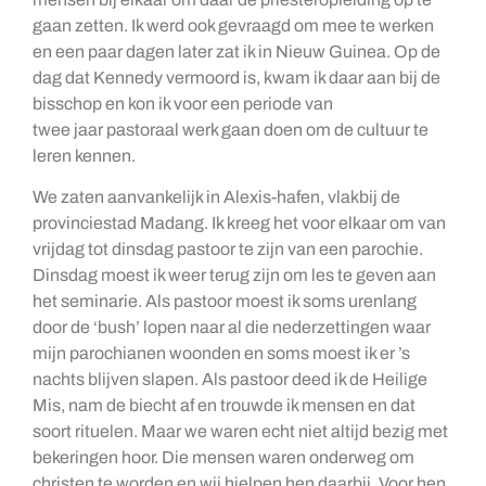
gaan zetten. Ik werd ook gevraagd om mee te werken
en een paar dagen later zat ik in Nieuw Guinea. Op de
dag dat Kennedy vermoord is, kwam ik daar aan bij de
bisschop en kon ik voor een periode van
twee jaar pastoraal werk gaan doen om de cultuur te
leren kennen.
We zaten aanvankelijk in Alexis-hafen, vlakbij de
provinciestad Madang. Ik kreeg het voor elkaar om van
vrijdag tot dinsdag pastoor te zijn van een parochie.
Dinsdag moest ik weer terug zijn om les te geven aan
het seminarie. Als pastoor moest ik soms urenlang
door de ‘bush’ lopen naar al die nederzettingen waar
mijn parochianen woonden en soms moest ik er ’s
nachts blijven slapen. Als pastoor deed ik de Heilige
Mis, nam de biecht af en trouwde ik mensen en dat
soort rituelen. Maar we waren echt niet altijd bezig met
bekeringen hoor. Die mensen waren onderweg om
christen te worden en wij hielpen hen daarbij. Voor hen