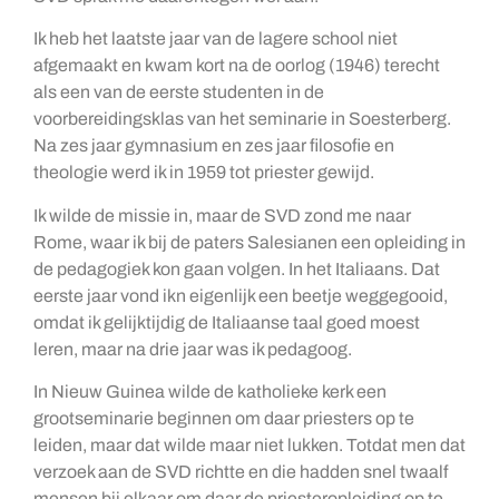
Ik heb het laatste jaar van de lagere school niet
afgemaakt en kwam kort na de oorlog (1946) terecht
als een van de eerste studenten in de
voorbereidingsklas van het seminarie in Soesterberg.
Na zes jaar gymnasium en zes jaar filosofie en
theologie werd ik in 1959 tot priester gewijd.
Ik wilde de missie in, maar de SVD zond me naar
Rome, waar ik bij de paters Salesianen een opleiding in
de pedagogiek kon gaan volgen. In het Italiaans. Dat
eerste jaar vond ikn eigenlijk een beetje weggegooid,
omdat ik gelijktijdig de Italiaanse taal goed moest
leren, maar na drie jaar was ik pedagoog.
In Nieuw Guinea wilde de katholieke kerk een
grootseminarie beginnen om daar priesters op te
leiden, maar dat wilde maar niet lukken. Totdat men dat
verzoek aan de SVD richtte en die hadden snel twaalf
mensen bij elkaar om daar de priesteropleiding op te