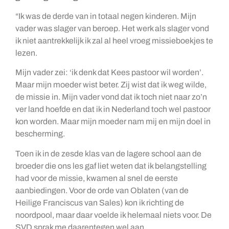
“Ik was de derde van in totaal negen kinderen. Mijn
vader was slager van beroep. Het werk als slager vond
ik niet aantrekkelijk ik zal al heel vroeg missieboekjes te
lezen.
Mijn vader zei: ‘ik denk dat Kees pastoor wil worden’.
Maar mijn moeder wist beter. Zij wist dat ik weg wilde,
de missie in. Mijn vader vond dat ik toch niet naar zo’n
ver land hoefde en dat ik in Nederland toch wel pastoor
kon worden. Maar mijn moeder nam mij en mijn doel in
bescherming.
Toen ik in de zesde klas van de lagere school aan de
broeder die ons les gaf liet weten dat ik belangstelling
had voor de missie, kwamen al snel de eerste
aanbiedingen. Voor de orde van Oblaten (van de
Heilige Franciscus van Sales) kon ik richting de
noordpool, maar daar voelde ik helemaal niets voor. De
SVD sprak me daarentegen wel aan.