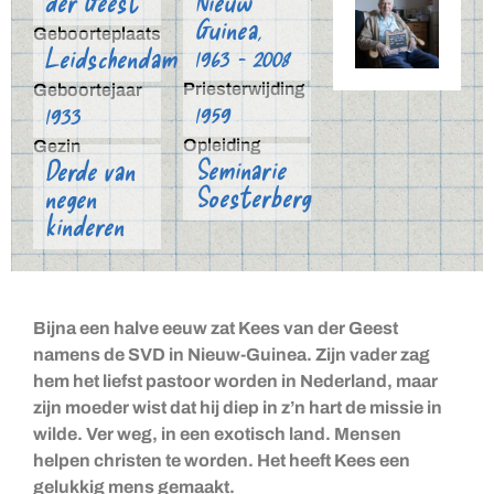
der Geest
Nieuw
Guinea,
Geboorteplaats
1963 - 2008
Leidschendam
Priesterwijding
Geboortejaar
1959
1933
Opleiding
Gezin
Seminarie
Derde van
Soesterberg
negen
kinderen
Bijna een halve eeuw zat Kees van der Geest
namens de SVD in Nieuw-Guinea. Zijn vader zag
hem het liefst pastoor worden in Nederland, maar
zijn moeder wist dat hij diep in z’n hart de missie in
wilde. Ver weg, in een exotisch land. Mensen
helpen christen te worden. Het heeft Kees een
gelukkig mens gemaakt.