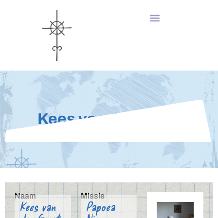
Kees van der Geest
Naam
Missie
Kees van
Papoea