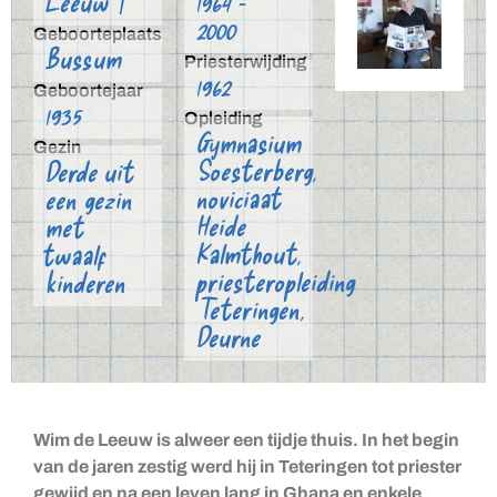
Leeuw †
1964 -
2000
Geboorteplaats
Bussum
Priesterwijding
1962
Geboortejaar
1935
Opleiding
Gymnasium
Gezin
Soesterberg,
Derde uit
noviciaat
een gezin
Heide
met
Kalmthout,
twaalf
priesteropleiding
kinderen
Teteringen,
Deurne
Wim de Leeuw is alweer een tijdje thuis. In het begin
van de jaren zestig werd hij in Teteringen tot priester
gewijd en na een leven lang in Ghana en enkele