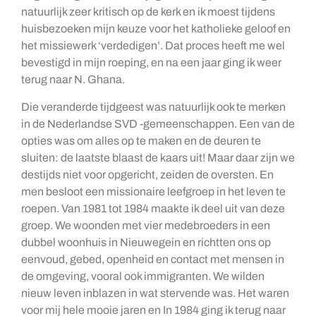
natuurlijk zeer kritisch op de kerk en ik moest tijdens
huisbezoeken mijn keuze voor het katholieke geloof en
het missiewerk ‘verdedigen’. Dat proces heeft me wel
bevestigd in mijn roeping, en na een jaar ging ik weer
terug naar N. Ghana.
Die veranderde tijdgeest was natuurlijk ook te merken
in de Nederlandse SVD -gemeenschappen. Een van de
opties was om alles op te maken en de deuren te
sluiten: de laatste blaast de kaars uit! Maar daar zijn we
destijds niet voor opgericht, zeiden de oversten. En
men besloot een missionaire leefgroep in het leven te
roepen. Van 1981 tot 1984 maakte ik deel uit van deze
groep. We woonden met vier medebroeders in een
dubbel woonhuis in Nieuwegein en richtten ons op
eenvoud, gebed, openheid en contact met mensen in
de omgeving, vooral ook immigranten. We wilden
nieuw leven inblazen in wat stervende was. Het waren
voor mij hele mooie jaren en In 1984 ging ik terug naar