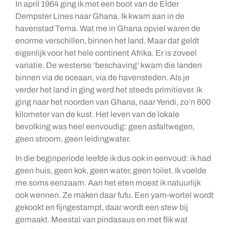
In april 1964 ging ik met een boot van de Elder
Dempster Lines naar Ghana. Ik kwam aan in de
havenstad Tema. Wat me in Ghana opviel waren de
enorme verschillen, binnen het land. Maar dat geldt
eigenlijk voor het hele continent Afrika. Er is zoveel
variatie. De westerse ‘beschaving’ kwam die landen
binnen via de oceaan, via de havensteden. Als je
verder het land in ging werd het steeds primitiever. Ik
ging naar het noorden van Ghana, naar Yendi, zo’n 600
kilometer van de kust. Het leven van de lokale
bevolking was heel eenvoudig: geen asfaltwegen,
geen stroom, geen leidingwater.
In die beginperiode leefde ik dus ook in eenvoud: ik had
geen huis, geen kok, geen water, geen toilet. Ik voelde
me soms eenzaam. Aan het eten moest ik natuurlijk
ook wennen. Ze maken daar fufu. Een yam-wortel wordt
gekookt en fijngestampt, daar wordt een
stew
bij
gemaakt. Meestal van pindasaus en met flik wat