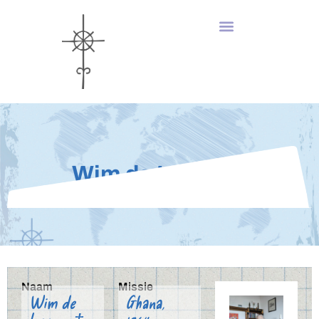
Wim de Leeuw †
Naam
Missie
Wim de
Ghana,