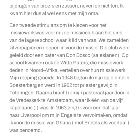
bijdragen van broers en zussen, neven en nichten. Ik
kwam hier dus al wel eens met mijn oma.
Een tweede stimulans om te kiezen voor het
missiewerk was voor mij de missieclub aan het eind
van de lagere school waar ik lid van was. We zamelden
zilverpapier en doppen in voor de missie. Die club werd
geleid door een pater van Don Bosco (salesianen). Op
school kwamen ook de Witte Paters, die missiewerk
deden in Noord-Afrika, vertellen over hun missiewerk.
Mijn roeping groeide. In 1948 begon ik mijn opleiding in
Soesterberg en werd in 1962 tot priester gewijd in
Teteringen. Daarna bracht ik mijn pastoraal jaar door in
de Vredeskerk te Amsterdam, waar ik één van de vijf
kapelaans (!) was. In 1963 ging ik voor een half jaar
naar Liverpool om mijn Engels te vervolmaken, omdat
ik voor de missie van Ghana ( met Engels als voertaal )
was benoemd.