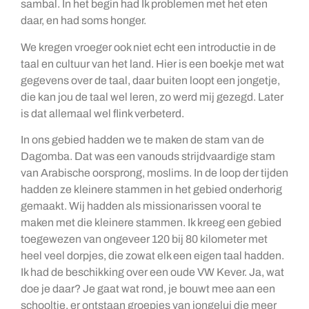
sambal. In het begin had Ik problemen met het eten
daar, en had soms honger.
We kregen vroeger ook niet echt een introductie in de
taal en cultuur van het land. Hier is een boekje met wat
gegevens over de taal, daar buiten loopt een jongetje,
die kan jou de taal wel leren, zo werd mij gezegd. Later
is dat allemaal wel flink verbeterd.
In ons gebied hadden we te maken de stam van de
Dagomba. Dat was een vanouds strijdvaardige stam
van Arabische oorsprong, moslims. In de loop der tijden
hadden ze kleinere stammen in het gebied onderhorig
gemaakt. Wij hadden als missionarissen vooral te
maken met die kleinere stammen. Ik kreeg een gebied
toegewezen van ongeveer 120 bij 80 kilometer met
heel veel dorpjes, die zowat elk een eigen taal hadden.
Ik had de beschikking over een oude VW Kever. Ja, wat
doe je daar? Je gaat wat rond, je bouwt mee aan een
schooltje, er ontstaan groepjes van jongelui die meer