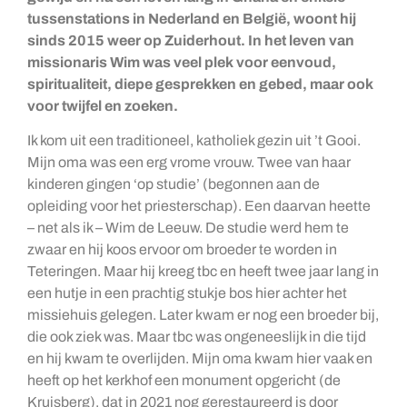
tussenstations in Nederland en België, woont hij
sinds 2015 weer op Zuiderhout. In het leven van
missionaris Wim was veel plek voor eenvoud,
spiritualiteit, diepe gesprekken en gebed, maar ook
voor twijfel en zoeken.
Ik kom uit een traditioneel, katholiek gezin uit ’t Gooi.
Mijn oma was een erg vrome vrouw. Twee van haar
kinderen gingen ‘op studie’ (begonnen aan de
opleiding voor het priesterschap). Een daarvan heette
– net als ik – Wim de Leeuw. De studie werd hem te
zwaar en hij koos ervoor om broeder te worden in
Teteringen. Maar hij kreeg tbc en heeft twee jaar lang in
een hutje in een prachtig stukje bos hier achter het
missiehuis gelegen. Later kwam er nog een broeder bij,
die ook ziek was. Maar tbc was ongeneeslijk in die tijd
en hij kwam te overlijden. Mijn oma kwam hier vaak en
heeft op het kerkhof een monument opgericht (de
Kruisberg), dat in 2021 nog gerestaureerd is door